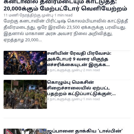
கனடாவில் தீவிரமடையும் காட்டுத்தீ:
ஒல்லியான பெண்களுக்கான ஸ்டைலிங் டிப்ஸ்: உங்கள் மெலிந்த உடல்வாகை நேர்த்தியாக மாற்றும் வழிகள்!
20,000க்கும் மேற்பட்டோர் வெளியேற்றம்
இறுக்கமான உடைகளால் ரத்த ஓட்டம் பாதிக்கப்படுமா? - உண்மை இதுதான்!
11 மணி நேரத்திற்கு முன்பு
•
1 min read
மேற்கு கனடாவின் பிரிட்டிஷ் கொலம்பியாவில் காட்டுத்தீ
பாலியல் குற்றத்தால் பதக்கத்தை ஏலம் விட்ட கால்பந்து வீரர்.. கோடீஸ்வரன் டூ கடனாளி.. அதிர்ச்சி சம்பவம்!
தீவிரமடைந்து, ஒரே இரவில் 23,500 ஏக்கருக்கு பரவியது.
கனடாவில் தீவிரமடையும் காட்டுத்தீ: 20,000க்கும் மேற்பட்டோர் வெளியேற்றம்
இதனால் மாகாண அரசு அவசர நிலை அறிவித்து,
ஏறத்தாழ 20,000...
சனியின் ரேவதி பிரவேசம்:
அக்டோபர் 9 வரை மிகுந்த
எச்சரிக்கையுடன் இருக்க
வேண்டிய 3 ராசிகள்!
4 நாட்களுக்கு முன்பு
•
2 min read
கொழும்பு மெகசின்
சிறைச்சாலையில் ஏற்பட்ட
பதற்றம் கட்டுப்பாட்டுக்குள்;
பாதுகாப்புக்காக STF களமிறக்கம்
4 நாட்களுக்கு முன்பு
•
1 min read
ஜப்பானை தாக்கிய 'டால்பின்'