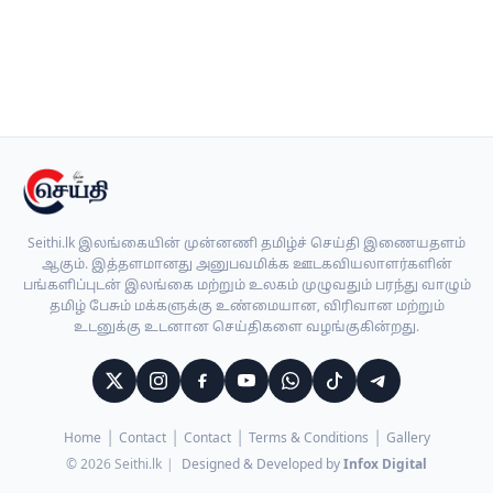
Seithi.lk இலங்கையின் முன்னணி தமிழ்ச் செய்தி இணையதளம்
ஆகும். இத்தளமானது அனுபவமிக்க ஊடகவியலாளர்களின்
பங்களிப்புடன் இலங்கை மற்றும் உலகம் முழுவதும் பரந்து வாழும்
தமிழ் பேசும் மக்களுக்கு உண்மையான, விரிவான மற்றும்
உடனுக்கு உடனான செய்திகளை வழங்குகின்றது.
Home
Contact
Contact
Terms & Conditions
Gallery
© 2026 Seithi.lk
|
Designed & Developed by
Infox Digital