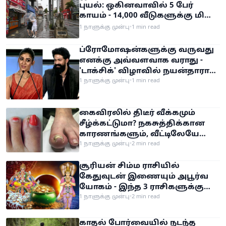
புயல்: ஒகினவாவில் 5 பேர்
காயம் - 14,000 வீடுகளுக்கு மின்
துண்டிப்பு! சீனா நோக்கி நகரும்
1 நாளுக்கு முன்பு
•
1 min read
புயல்
ப்ரோமோஷன்களுக்கு வருவது
எனக்கு அவ்வளவாக வராது -
'டாக்சிக்' விழாவில் நயன்தாரா
பேச்சு!
1 நாளுக்கு முன்பு
•
1 min read
கைவிரலில் திடீர் வீக்கமும்
சீழ்க்கட்டுமா? நகசுத்திக்கான
காரணங்களும், வீட்டிலேயே
மேற்கொள்ளும் எளிய
1 நாளுக்கு முன்பு
•
2 min read
தீர்வுகளும்!
சூரியன் சிம்ம ராசியில்
கேதுவுடன் இணையும் அபூர்வ
யோகம் - இந்த 3 ராசிகளுக்கு
அதிர்ஷ்டம், பண வரவு!
1 நாளுக்கு முன்பு
•
2 min read
காதல் போர்வையில் நடந்த